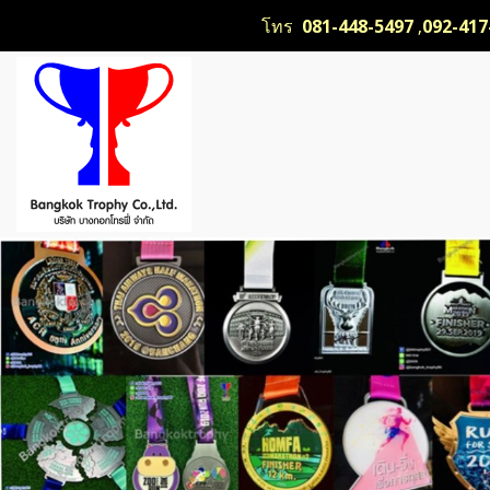
โทร
081-448-5497
,
092-417