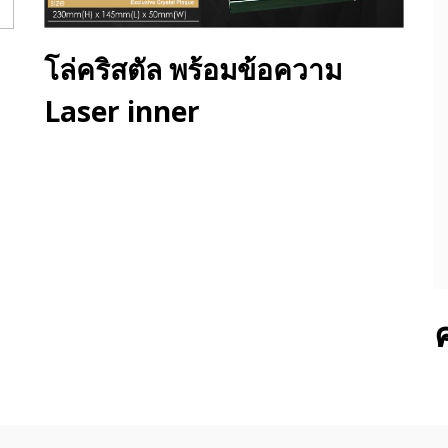
โล่คริสตัล พร้อมข้อความ
Laser inner
ค