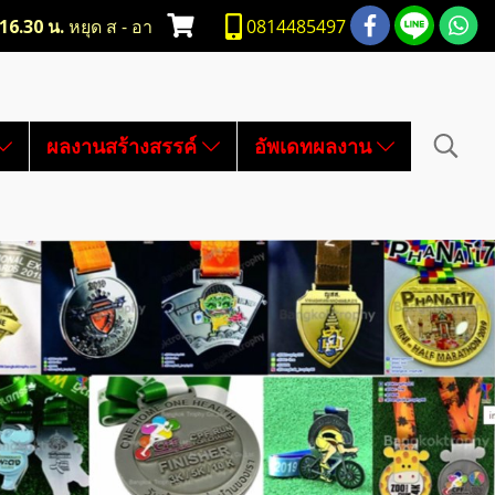
-16.30 น.
หยุด ส - อา
0814485497
ผลงานสร้างสรรค์
อัพเดทผลงาน