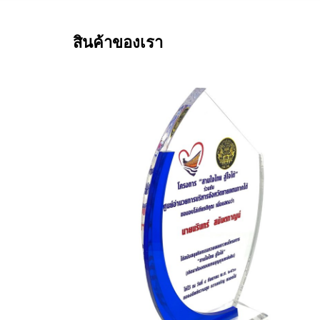
สินค้าของเรา