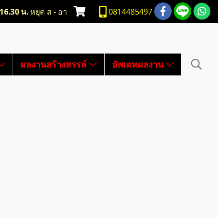
-16.30 น.
หยุด ส - อา
0814485497
ผลงานสร้างสรรค์
อัพเดทผลงาน