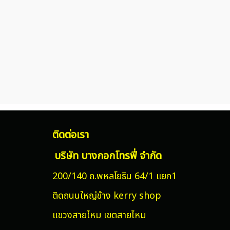
ติดต่อเรา
บริษัท บางกอกโทรฟี่ จำกัด
200/140 ถ.พหลโยธิน 64/1 แยก1
ติดถนนใหญ่ข้าง kerry shop
แขวงสายไหม
เขตสายไหม