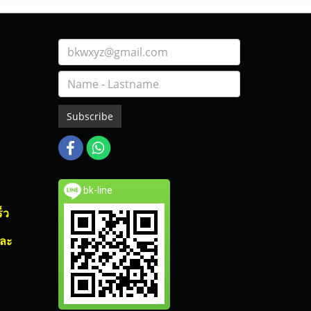
Subscribe
bk-line
็ว
และ