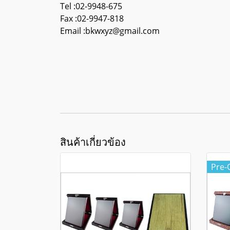
Tel :02-9948-675
Fax :02-9947-818
Email :bkwxyz@gmail.com
สินค้าเกี่ยวข้อง
Pre-