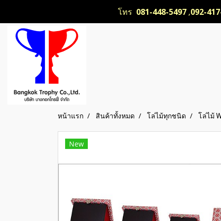
โทร
081-448-5497
,
092-417
หน้าแรก
สินค้าทั้งหมด
โล่ไม้ทุกชนิด
โล่ไม้
New