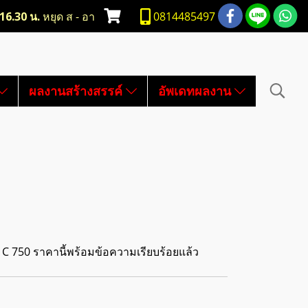
-16.30 น.
หยุด ส - อา
0814485497
ผลงานสร้างสรรค์
อัพเดทผลงาน
 C 750 ราคานี้พร้อมข้อความเรียบร้อยแล้ว