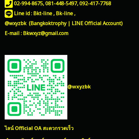
02-994-8675, 081-448-5497,
092-417-7768
Line id : Bkt-line , Bk-line ,
@wxyzbk (Bangkoktrophy | LINE Official Account)
E-mail : Bkwxyz@gmail.com
@wxyzbk
ไลน์ Official OA สะดวกรวดเร็ว