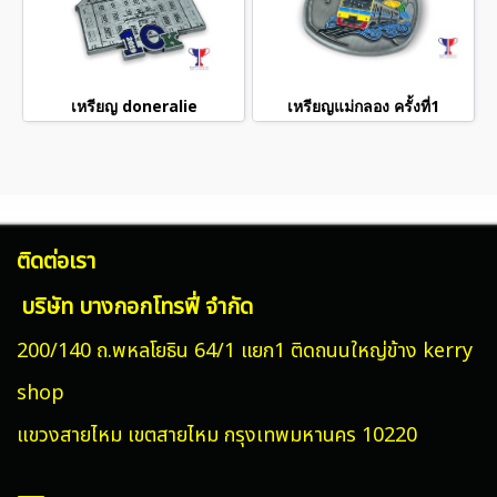
เหรียญ doneralie
เหรียญแม่กลอง ครั้งที่1
ติดต่อเรา
บริษัท บางกอกโทรฟี่ จำกัด
200/140 ถ.พหลโยธิน 64/1 แยก1 ติดถนนใหญ่ข้าง kerry
shop
แขวงสายไหม
เขตสายไหม กรุงเทพมหานคร 10220