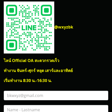
@wxyzbk
ไลน์ Official OA สะดวกรวดเร็ว
ทำงาน จันทร์-ศุกร์ หยุด เสาร์และอาทิตย์
เริ่มทำงาน 8:30 น.-16:30 น.