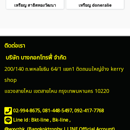
เหรียญ สาธิตทองวัฒนา
เหรียญ doneralie
ติดต่อเรา
บริษัท บางกอกโทรฟี่ จำกัด
200/140 ถ.พหลโยธิน 64/1 แยก1 ติดถนนใหญ่ข้าง kerry
shop
แขวงสายไหม
เขตสายไหม กรุงเทพมหานคร 10220
02-994-8675, 081-448-5497,
092-417-7768
Line id : Bkt-line , Bk-line ,
@wxyzbk (Bangkoktrophy | LINE Official Account)