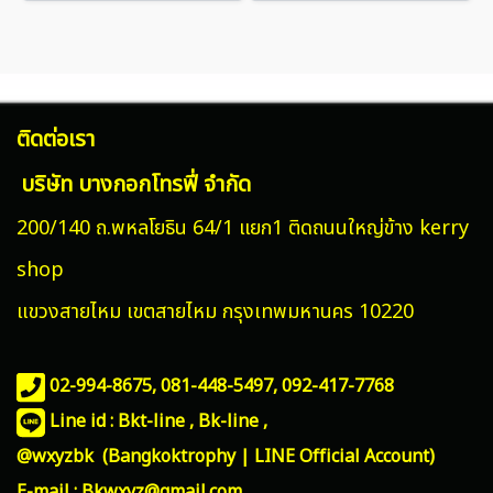
ติดต่อเรา
บริษัท บางกอกโทรฟี่ จำกัด
200/140 ถ.พหลโยธิน 64/1 แยก1 ติดถนนใหญ่ข้าง kerry
shop
แขวงสายไหม
เขตสายไหม กรุงเทพมหานคร 10220
02-994-8675, 081-448-5497,
092-417-7768
Line id : Bkt-line , Bk-line ,
@wxyzbk (Bangkoktrophy | LINE Official Account)
E-mail : Bkwxyz@gmail.com