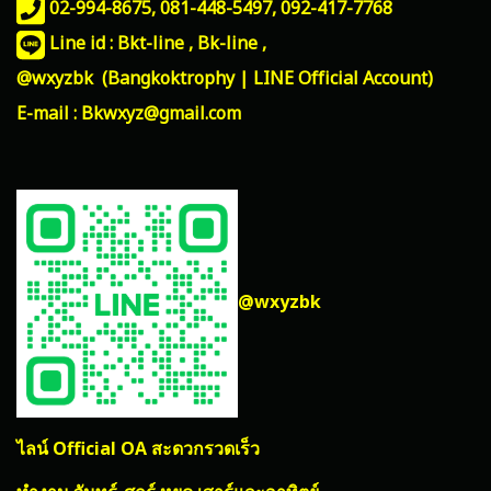
02-994-8675, 081-448-5497,
092-417-7768
Line id : Bkt-line , Bk-line ,
@wxyzbk (Bangkoktrophy | LINE Official Account)
E-mail : Bkwxyz@gmail.com
@wxyzbk
ไลน์ Official OA สะดวกรวดเร็ว