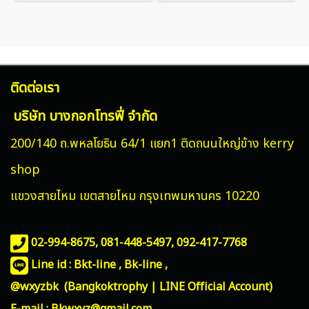
ติดต่อเรา
บริษัท บางกอกโทรฟี่ จำกัด
200/140 ถ.พหลโยธิน 64/1 แยก1 ติดถนนใหญ่ข้าง kerry
shop
แขวงสายไหม
เขตสายไหม กรุงเทพมหานคร 10220
02-994-8675, 081-448-5497,
092-417-7768
Line id : Bkt-line , Bk-line ,
@wxyzbk (Bangkoktrophy | LINE Official Account)