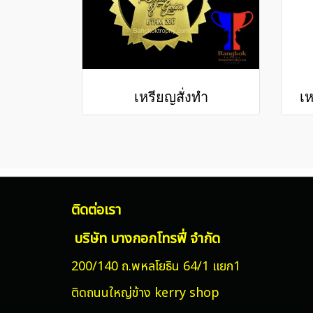
เหรียญสั่งทำ
เ
ติดต่อเรา
บริษัท บางกอกโทรฟี่ จำกัด
200/140 ถ.พหลโยธิน 64/1 แยก1
ติดถนนใหญ่ข้าง kerry shop