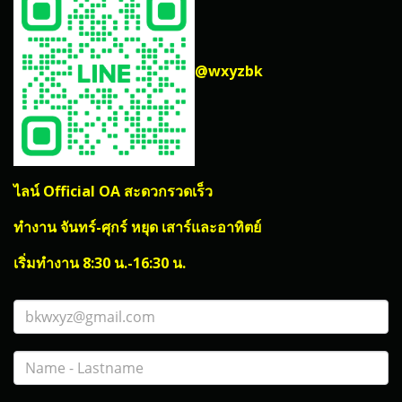
@wxyzbk
ไลน์ Official OA สะดวกรวดเร็ว
ทำงาน จันทร์-ศุกร์ หยุด เสาร์และอาทิตย์
เริ่มทำงาน 8:30 น.-16:30 น.