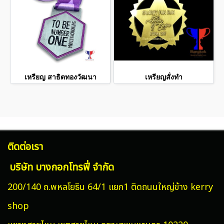
เหรียญ สาธิตทองวัฒนา
เหรียญสั่งทำ
ติดต่อเรา
บริษัท บางกอกโทรฟี่ จำกัด
200/140 ถ.พหลโยธิน 64/1 แยก1 ติดถนนใหญ่ข้าง kerry
shop