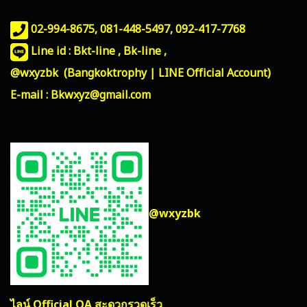
02-994-8675, 081-448-5497,
092-417-7768
Line id : Bkt-line , Bk-line ,
@wxyzbk (Bangkoktrophy | LINE Official Account)
E-mail : Bkwxyz@gmail.com
@wxyzbk
ไลน์ Official OA สะดวกรวดเร็ว