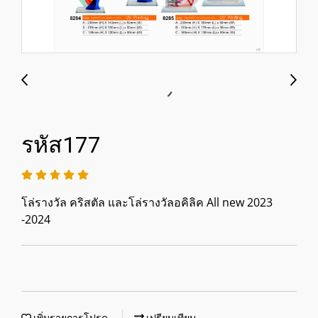
รหัส177
โล่รางวัล คริสตัล และโล่รางวัลอคิลิค All new 2023
-2024