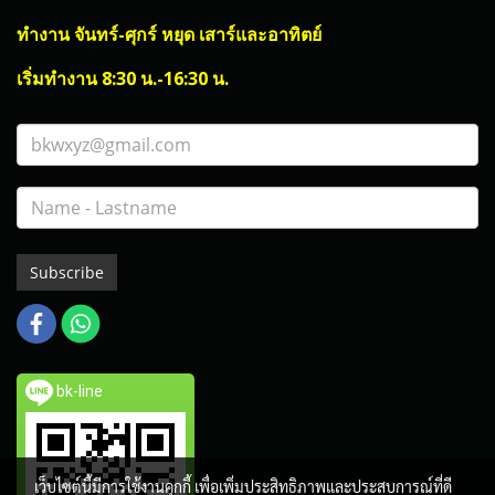
ทำงาน จันทร์-ศุกร์ หยุด เสาร์และอาทิตย์
เริ่มทำงาน 8:30 น.-16:30 น.
Subscribe
bk-line
เว็บไซต์นี้มีการใช้งานคุกกี้ เพื่อเพิ่มประสิทธิภาพและประสบการณ์ที่ดี