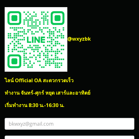
@wxyzbk
ไลน์ Official OA สะดวกรวดเร็ว
ทำงาน จันทร์-ศุกร์ หยุด เสาร์และอาทิตย์
เริ่มทำงาน 8:30 น.-16:30 น.