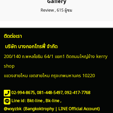
Gallery
Review
,
615 ผู้ชม
ติดต่อเรา
บริษัท บางกอกโทรฟี่ จำกัด
200/140 ถ.พหลโยธิน 64/1 แยก1 ติดถนนใหญ่ข้าง kerry
shop
แขวงสายไหม
เขตสายไหม กรุงเทพมหานคร 10220
02-994-8675, 081-448-5497,
092-417-7768
Line id : Bkt-line , Bk-line ,
@wxyzbk (Bangkoktrophy | LINE Official Account)