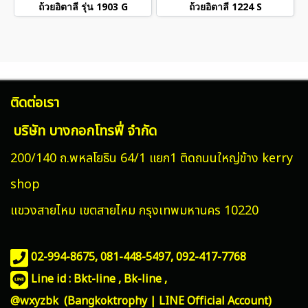
ถ้วยอิตาลี รุ่น 1903 G
ถ้วยอิตาลี 1224 S
ติดต่อเรา
บริษัท บางกอกโทรฟี่ จำกัด
200/140 ถ.พหลโยธิน 64/1 แยก1 ติดถนนใหญ่ข้าง kerry
shop
แขวงสายไหม
เขตสายไหม กรุงเทพมหานคร 10220
02-994-8675, 081-448-5497,
092-417-7768
Line id : Bkt-line , Bk-line ,
@wxyzbk (Bangkoktrophy | LINE Official Account)