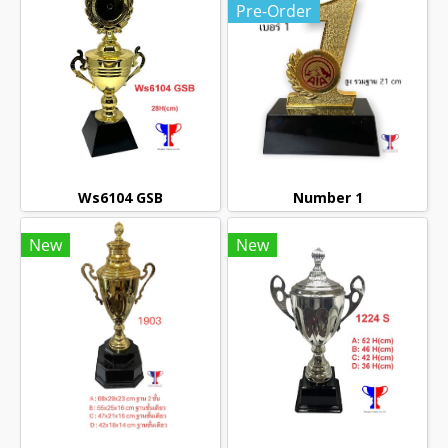
Pre-Order
Ws6104 GSB
Number 1
New
New