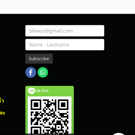
Subscribe
bk-line
็ว
และ