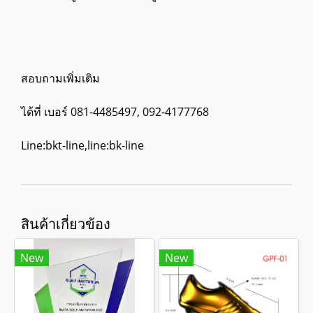
สอบถามเพิ่มเติม
ได้ที่ เบอร์ 081-4485497, 092-4177768
Line:bkt-line,line:bk-line
สินค้าเกี่ยวข้อง
New
New