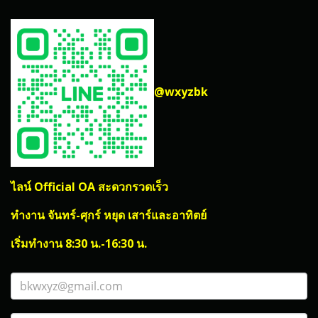
@wxyzbk
ไลน์ Official OA สะดวกรวดเร็ว
ทำงาน จันทร์-ศุกร์ หยุด เสาร์และอาทิตย์
เริ่มทำงาน 8:30 น.-16:30 น.