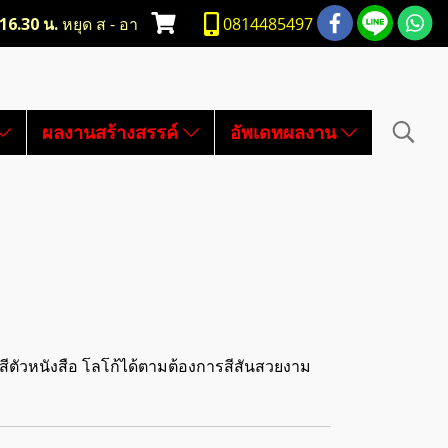
-16.30 น.
หยุด ส - อา
0814485497
ผลงานสร้างสรรค์
อัพเดทผลงาน
ตัวหนังสือ โลโก้ได้ตามต้องการสีสันสวยงาม