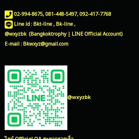
02-994-8675, 081-448-5497,
092-417-7768
Line id : Bkt-line , Bk-line ,
@wxyzbk (Bangkoktrophy | LINE Official Account)
E-mail : Bkwxyz@gmail.com
@wxyzbk
ไลน์ Official OA สะดวกรวดเร็ว