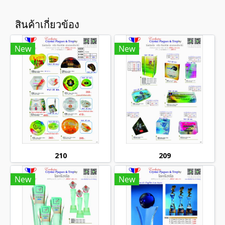
สินค้าเกี่ยวข้อง
New
New
210
209
New
New