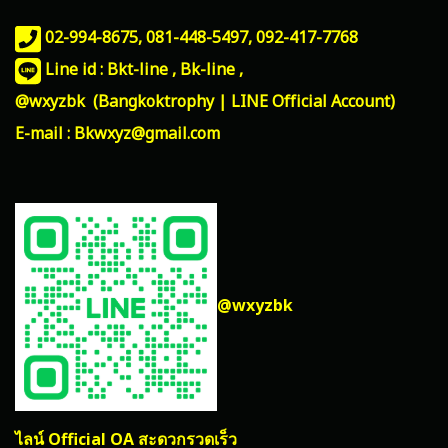
02-994-8675, 081-448-5497,
092-417-7768
Line id : Bkt-line , Bk-line ,
@wxyzbk (Bangkoktrophy | LINE Official Account)
E-mail : Bkwxyz@gmail.com
@wxyzbk
ไลน์ Official OA สะดวกรวดเร็ว