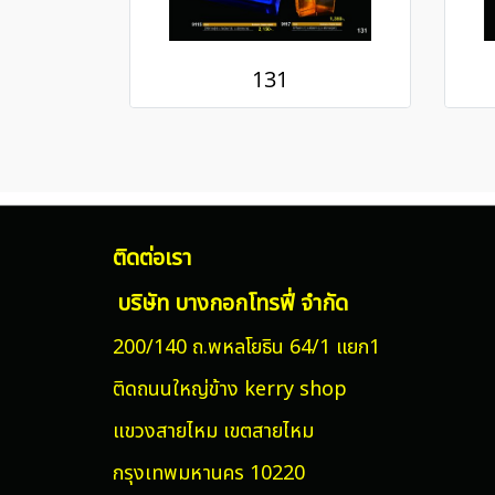
131
ติดต่อเรา
บริษัท บางกอกโทรฟี่ จำกัด
200/140 ถ.พหลโยธิน 64/1 แยก1
ติดถนนใหญ่ข้าง kerry shop
แขวงสายไหม
เขตสายไหม
กรุงเทพมหานคร 10220