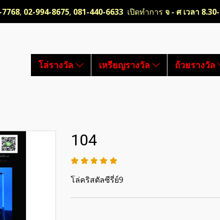
-7768
,
02-994-8675
,
081-440-6633
เปิดทำการ
จ - ศ เวลา 8.30
โล่รางวัล
เหรียญรางวัล
ถ้วยรางวัล
104
โล่คริสตัลซีรี่ย์9