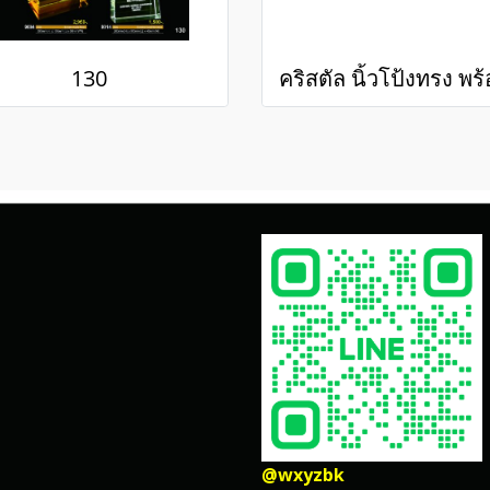
130
@wxyzbk