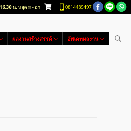
-16.30 น.
หยุด ส - อา
0814485497
ผลงานสร้างสรรค์
อัพเดทผลงาน