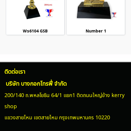
Ws6104 GSB
Number 1
ติดต่อเรา
บริษัท บางกอกโทรฟี่ จำกัด
200/140 ถ.พหลโยธิน 64/1 แยก1 ติดถนนใหญ่ข้าง kerry
shop
แขวงสายไหม
เขตสายไหม กรุงเทพมหานคร 10220