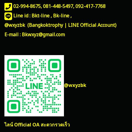
02-994-8675, 081-448-5497,
092-417-7768
Line id : Bkt-line , Bk-line ,
@wxyzbk (Bangkoktrophy | LINE Official Account)
E-mail : Bkwxyz@gmail.com
@wxyzbk
ไลน์ Official OA สะดวกรวดเร็ว